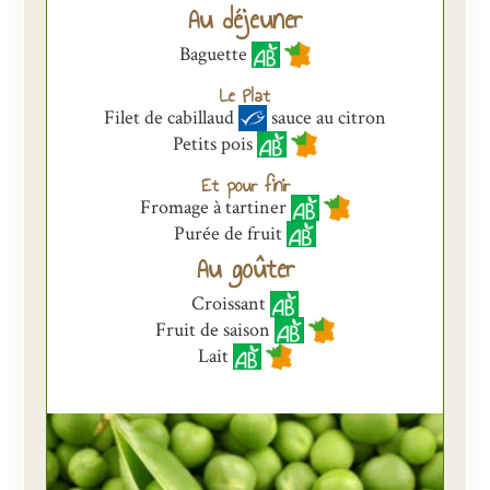
Au déjeuner
Présentation
Baguette
Inscriptions et tarifs
Le Plat
Filet de cabillaud
sauce au citron
Qualité
Petits pois
Menus
Et pour finir
Fromage à tartiner
Recrutement
Purée de fruit
Nous contacter
Au goûter
Croissant
Fruit de saison
Lait