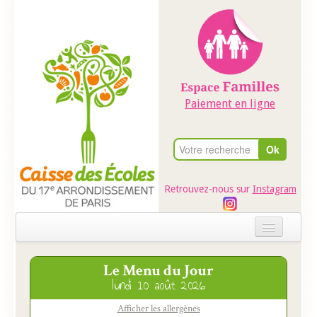
Paiement en ligne
Retrouvez-nous sur
Instagram
Accueil
Le Menu du Jour
Evénements
lundi 10 août 2026
Ateliers dans les écoles
Afficher les allergènes