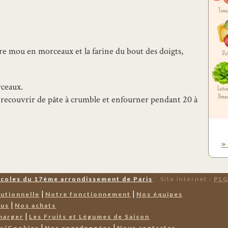
re mou en morceaux et la farine du bout des doigts,
rceaux.
n, recouvrir de pâte à crumble et enfourner pendant 20 à
»
Écoles du 17ème arrondissement de Paris
Site internet :
PLG
|
|
tutionnelle
Notre fonctionnement
Nos équipes
|
nus
Nos achats
|
harger
Les Fruits et Légumes de Saison
|
|
es/Cookies
Nos coordonnées
Nous contacter