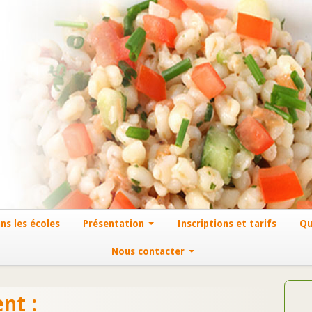
ns les écoles
Présentation
Inscriptions et tarifs
Qu
Nous contacter
nt :