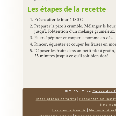
Les étapes de la recette
Préchauffer le four à 180°C
Préparer la pâte à crumble. Mélanger le beur
jusqu’à l’obtention d’un mélange grumeleux.
Peler, épépiner et couper la pomme en dés.
Rincer, équeuter et couper les fraises en mo
Déposer les fruits dans un petit plat à grati
25 minutes jusqu’à ce qu’il soit bien doré.
© 2015 - 2026
Caisse des 
|
Inscriptions et tarifs
Présentation insti
Nos me
|
Les menus à venir
Menus à téléc
|
Mentions légales
Données personnell