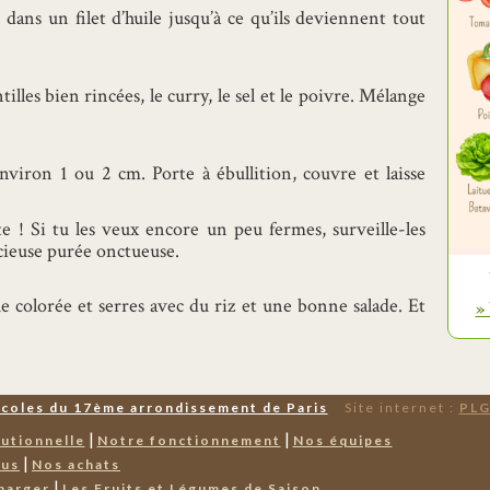
l dans un filet d’huile jusqu’à ce qu’ils deviennent tout
illes bien rincées, le curry, le sel et le poivre. Mélange
’environ 1 ou 2 cm. Porte à ébullition, couvre et laisse
ite ! Si tu les veux encore un peu fermes, surveille-les
icieuse purée onctueuse.
 colorée et serres avec du riz et une bonne salade. Et
»
Écoles du 17ème arrondissement de Paris
Site internet :
PLG
|
|
tutionnelle
Notre fonctionnement
Nos équipes
|
nus
Nos achats
|
harger
Les Fruits et Légumes de Saison