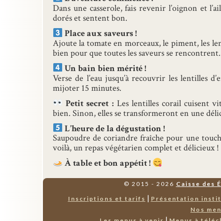
Dans une casserole, fais revenir l’oignon et l’ai
dorés et sentent bon.
Place aux saveurs !
Ajoute la tomate en morceaux, le piment, les lent
bien pour que toutes les saveurs se rencontrent.
Un bain bien mérité !
Verse de l’eau jusqu’à recouvrir les lentilles d
mijoter 15 minutes.
Petit secret :
Les lentilles corail cuisent v
bien. Sinon, elles se transformeront en une dél
L’heure de la dégustation !
Saupoudre de coriandre fraîche pour une touche
voilà, un repas végétarien complet et délicieux !
À table et bon appétit !
© 2015 - 2026
Caisse des 
|
Inscriptions et tarifs
Présentation insti
Nos me
|
Les menus à venir
Menus à téléc