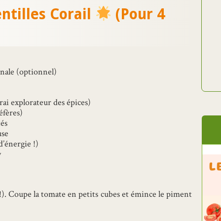
tilles Corail
(Pour 4
inale (optionnel)
vrai explorateur des épices)
éfères)
tés
use
d’énergie !)
y
 !). Coupe la tomate en petits cubes et émince le piment