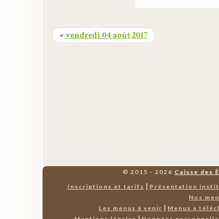
«
vendredi 04 août 2017
© 2015 - 2026
Caisse des 
|
Inscriptions et tarifs
Présentation insti
Nos me
|
Les menus à venir
Menus à téléc
|
Mentions légales
Données personnell