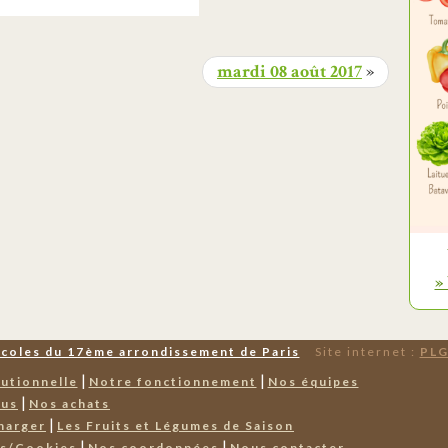
mardi 08 août 2017
»
»
Écoles du 17ème arrondissement de Paris
Site internet :
PLG
|
|
tutionnelle
Notre fonctionnement
Nos équipes
|
nus
Nos achats
|
harger
Les Fruits et Légumes de Saison
|
|
es/Cookies
Nos coordonnées
Nous contacter