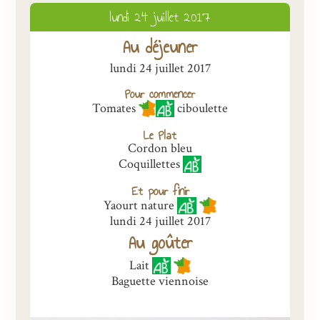
lundi 24 juillet 2017
Présentation
Au déjeuner
Inscriptions et tarifs
lundi 24 juillet 2017
Qualité
Pour commencer
Menus
Tomates
ciboulette
Le Plat
Recrutement
Cordon bleu
Nous contacter
Coquillettes
Et pour finir
Yaourt nature
lundi 24 juillet 2017
Au goûter
Lait
Baguette viennoise