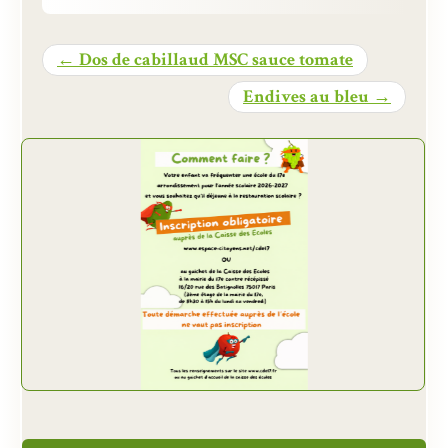
Présentation
← Dos de cabillaud MSC sauce tomate
Inscriptions et tarifs
Endives au bleu →
Qualité
Menus
Recrutement
Nous contacter