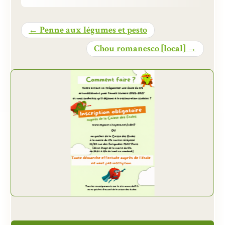
Présentation
← Penne aux légumes et pesto
Inscriptions et tarifs
Chou romanesco [local] →
Qualité
Menus
Recrutement
Nous contacter