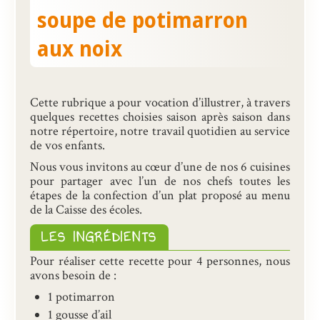
soupe de potimarron
Présentation
aux noix
Inscriptions et tarifs
Qualité
Cette rubrique a pour vocation d’illustrer, à travers
Menus
quelques recettes choisies saison après saison dans
notre répertoire, notre travail quotidien au service
Recrutement
de vos enfants.
Nous contacter
Nous vous invitons au cœur d’une de nos 6 cuisines
pour partager avec l’un de nos chefs toutes les
étapes de la confection d’un plat proposé au menu
de la Caisse des écoles.
LES INGRÉDIENTS
Pour réaliser cette recette pour 4 personnes, nous
avons besoin de :
1 potimarron
1 gousse d’ail