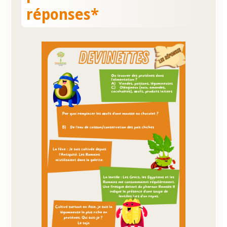
réponses*
Présentation
Inscriptions et tarifs
Qualité
Menus
Recrutement
Nous contacter