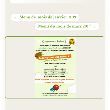
Présentation
← Menu du mois de janvier 2019
Inscriptions et tarifs
Menu du mois de mars 2019 →
Qualité
Menus
Recrutement
Nous contacter