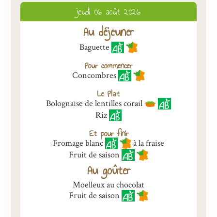
jeudi 06 août 2026
Présentation
Au déjeuner
Inscriptions et tarifs
Baguette
Qualité
Pour commencer
Menus
Concombres
Recrutement
Le Plat
Bolognaise de lentilles corail
Nous contacter
Riz
Et pour finir
Fromage blanc
à la fraise
Fruit de saison
Au goûter
Moelleux au chocolat
Fruit de saison