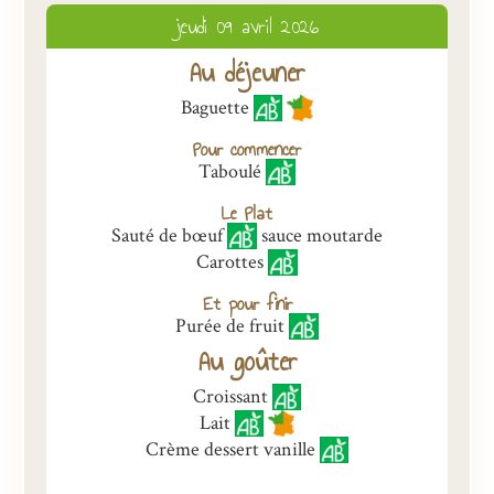
jeudi 09 avril 2026
Présentation
Au déjeuner
Inscriptions et tarifs
Baguette
Qualité
Pour commencer
Menus
Taboulé
Recrutement
Le Plat
Sauté de bœuf
sauce moutarde
Nous contacter
Carottes
Et pour finir
Purée de fruit
Au goûter
Croissant
Lait
Crème dessert vanille