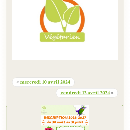
«
mercredi 10 avril 2024
vendredi 12 avril 2024
»