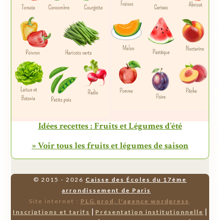
Idées recettes : Fruits et Légumes d’été
» Voir tous les fruits et légumes de saison
© 2015 - 2026
Caisse des Écoles du 17ème
arrondissement de Paris
Site internet :
PLG prod, l'agence wordpress
.
|
|
Inscriptions et tarifs
Présentation institutionnelle