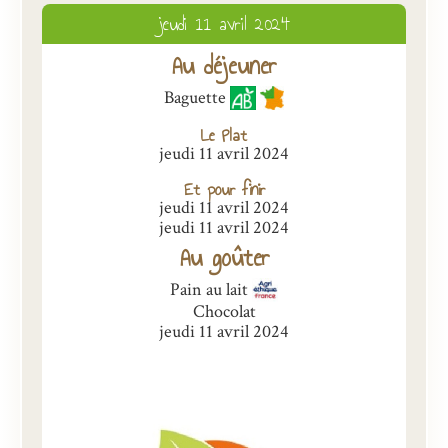
jeudi 11 avril 2024
Présentation
Au déjeuner
Inscriptions et tarifs
Baguette
Qualité
Le Plat
Menus
jeudi 11 avril 2024
Et pour finir
Recrutement
jeudi 11 avril 2024
jeudi 11 avril 2024
Nous contacter
Au goûter
Pain au lait
Chocolat
jeudi 11 avril 2024