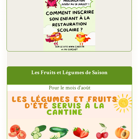
Les Fruits et Légumes de Saison
Pour le mois d'août