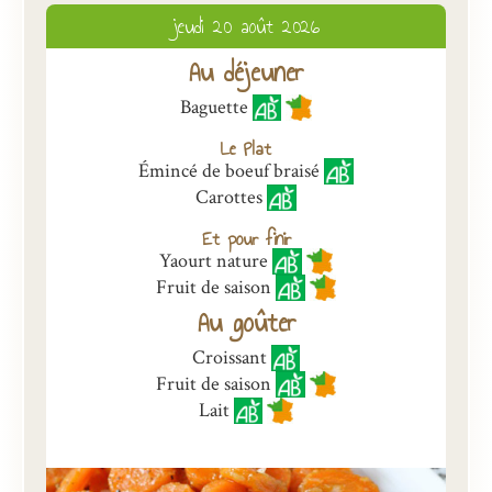
jeudi 20 août 2026
Présentation
Au déjeuner
Inscriptions et tarifs
Baguette
Qualité
Le Plat
Menus
Émincé de boeuf braisé
Carottes
Recrutement
Et pour finir
Nous contacter
Yaourt nature
Fruit de saison
Au goûter
Croissant
Fruit de saison
Lait