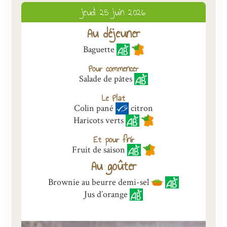
jeudi 25 juin 2026
Présentation
Au déjeuner
Inscriptions et tarifs
Baguette
Qualité
Pour commencer
Menus
Salade de pâtes
Recrutement
Le Plat
Colin pané
citron
Nous contacter
Haricots verts
Et pour finir
Fruit de saison
Au goûter
Brownie au beurre demi-sel
Jus d’orange