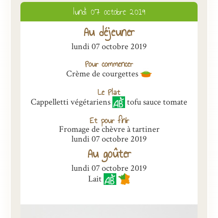
lundi 07 octobre 2019
Présentation
Au déjeuner
Inscriptions et tarifs
lundi 07 octobre 2019
Qualité
Pour commencer
Menus
Crème de courgettes
Le Plat
Recrutement
Cappelletti végétariens
tofu sauce tomate
Nous contacter
Et pour finir
Fromage de chèvre à tartiner
lundi 07 octobre 2019
Au goûter
lundi 07 octobre 2019
Lait