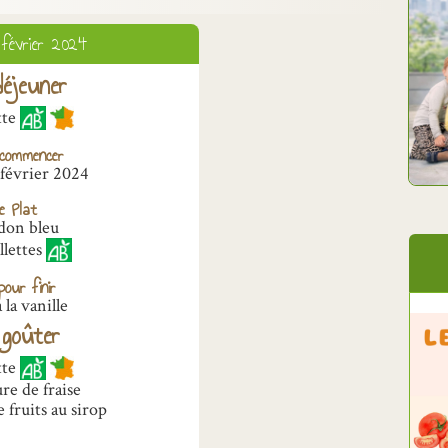
 février 2024
éjeuner
tte
commencer
 février 2024
e Plat
don bleu
llettes
our finir
 la vanille
goûter
tte
re de fraise
 fruits au sirop