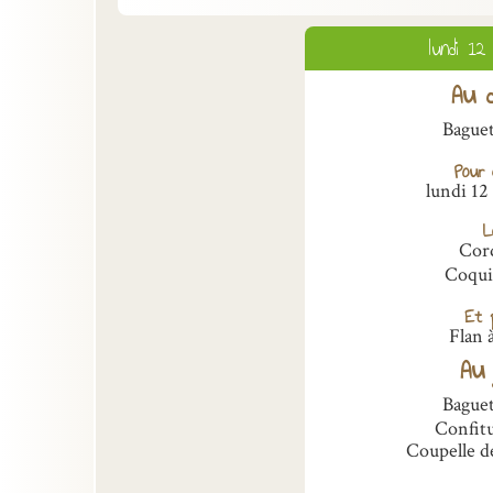
lundi 12
Au d
Bague
Pour 
lundi 12
L
Cor
Coqui
Et p
Flan à
Au 
Bague
Confitu
Coupelle de