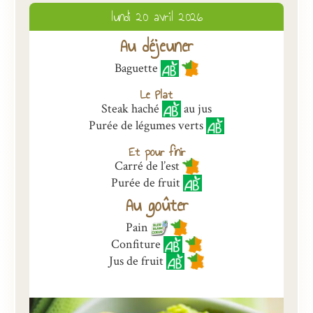
lundi 20 avril 2026
Présentation
Au déjeuner
Inscriptions et tarifs
Baguette
Qualité
Le Plat
Menus
Steak haché
au jus
Purée de légumes verts
Recrutement
Et pour finir
Nous contacter
Carré de l’est
Purée de fruit
Au goûter
Pain
Confiture
Jus de fruit