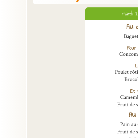
mardi 1
Au d
Bague
Pour 
Concom
L
Poulet rôt
Broco
Et p
Camem
Fruit de 
Au 
Pain au
Fruit de 