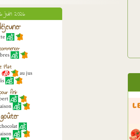
6 juin 2026
éjeuner
tte
commencer
bres
e Plat
i
au jus
lis
our finir
bert
saison
goûter
 chocolat
saison