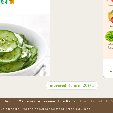
t
»
mercredi 17 juin 2026
»
Écoles du 17ème arrondissement de Paris
Site internet :
PLG
|
|
tutionnelle
Notre fonctionnement
Nos équipes