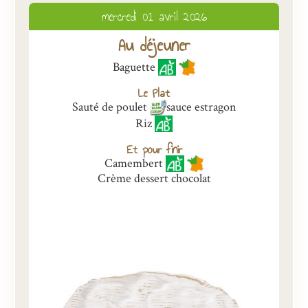
mercredi 01 avril 2026
Présentation
Au déjeuner
Inscriptions et tarifs
Baguette
Qualité
Le Plat
Menus
Sauté de poulet
sauce estragon
Riz
Recrutement
Et pour finir
Nous contacter
Camembert
Crème dessert chocolat