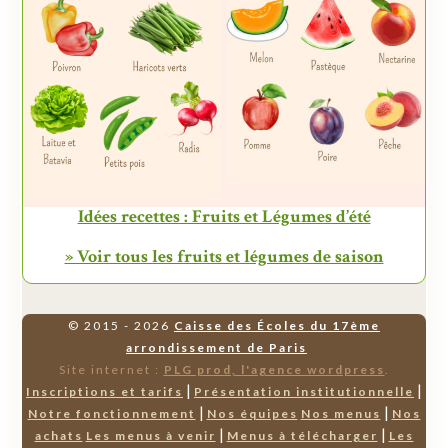
Idées recettes : Fruits et Légumes d’été
» Voir tous les fruits et légumes de saison
© 2015 - 2026
Caisse des Écoles du 17ème
arrondissement de Paris
Site internet :
PLG prod, l'agence wordpress
.
|
|
Inscriptions et tarifs
Présentation institutionnelle
|
|
Notre fonctionnement
Nos équipes
Nos menus
Nos
|
|
achats
Les menus à venir
Menus à télécharger
Les