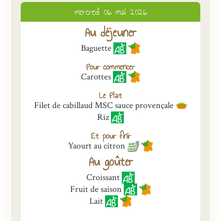
mercredi 06 mai 2026
Présentation
Au déjeuner
Inscriptions et tarifs
Baguette
Qualité
Pour commencer
Menus
Carottes
Recrutement
Le Plat
Filet de cabillaud MSC sauce provençale
Nous contacter
Riz
Et pour finir
Yaourt au citron
Au goûter
Croissant
Fruit de saison
Lait