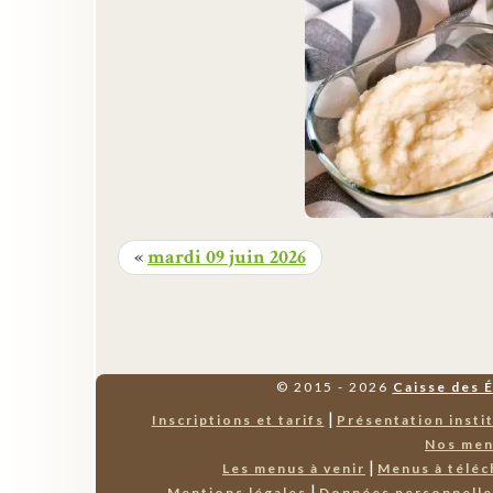
«
mardi 09 juin 2026
© 2015 - 2026
Caisse des 
|
Inscriptions et tarifs
Présentation insti
Nos me
|
Les menus à venir
Menus à téléc
|
Mentions légales
Données personnell