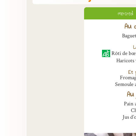
mercredi
Au d
Bague
L
Rôti de bœ
Haricots
Et p
Fromage
Semoule a
Au 
Pain 
Ch
Jus d