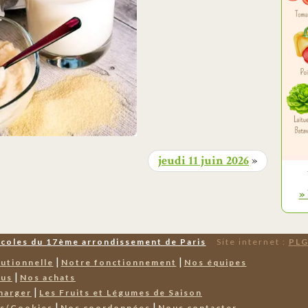
jeudi 11 juin 2026
»
»
Écoles du 17ème arrondissement de Paris
Site internet :
PLG
|
|
tutionnelle
Notre fonctionnement
Nos équipes
|
nus
Nos achats
|
harger
Les Fruits et Légumes de Saison
|
|
es/Cookies
Nos coordonnées
Nous contacter