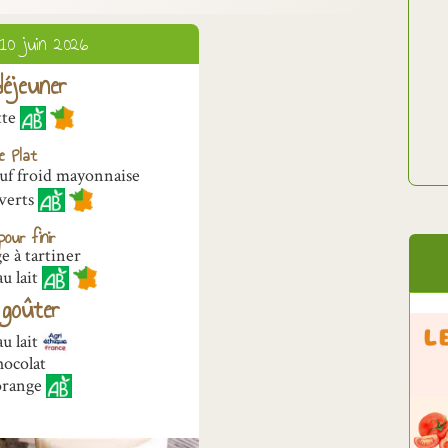
 10 juin 2026
éjeuner
tte
e Plat
uf froid mayonnaise
 verts
our finir
 à tartiner
u lait
goûter
au lait
ocolat
’orange