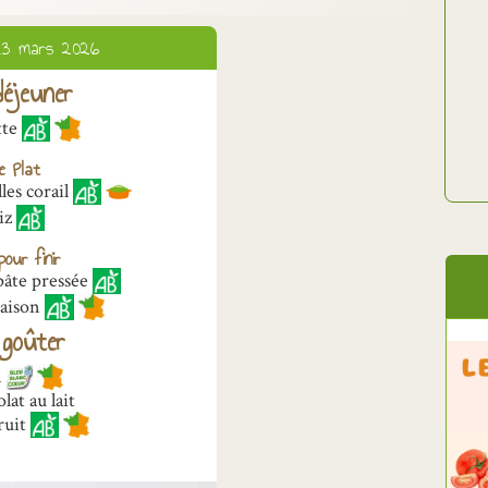
 13 mars 2026
éjeuner
tte
e Plat
lles corail
iz
our finir
pâte pressée
saison
goûter
n
lat au lait
fruit