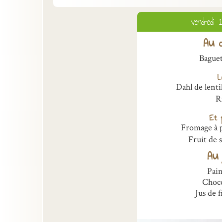
vendredi
Au d
Bague
L
Dahl de lenti
R
Et p
Fromage à 
Fruit de 
Au 
Pai
Choco
Jus de 