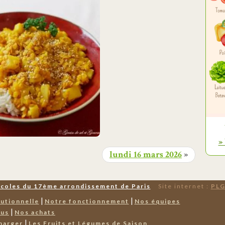
»
lundi 16 mars 2026
»
Écoles du 17ème arrondissement de Paris
Site internet :
PLG
|
|
tutionnelle
Notre fonctionnement
Nos équipes
|
nus
Nos achats
|
harger
Les Fruits et Légumes de Saison