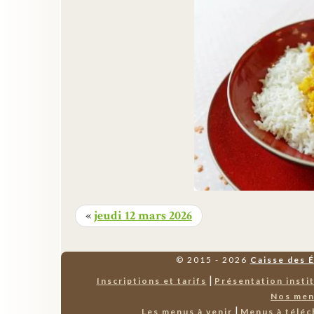
«
jeudi 12 mars 2026
© 2015 - 2026
Caisse des 
|
Inscriptions et tarifs
Présentation insti
Nos me
|
Les menus à venir
Menus à téléc