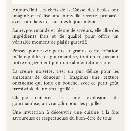
Présentation
Aujourd’hui, les chefs de la Caisse des Écoles ont
imaginé et réalisé une nouvelle recette, préparée
Inscriptions et tarifs
avec soin dans nos cuisines le jour même.
Saine, gourmande et pleine de saveurs, elle allie des
Qualité
ingrédients frais et de qualité pour offrir un
véritable moment de plaisir gustatif.
Menus
Pensée pour ravir petits et grands, cette création
Recrutement
mêle équilibre et gourmandise, tout en respectant
notre engagement pour une alimentation saine.
Nous contacter
La crème noisette, c’est un pur délice pour les
amateurs de douceur ! Imaginez une texture
onctueuse qui fond en bouche, avec ce petit goût
irrésistible de noisette grillée.
Chaque cuillerée est une explosion de
gourmandise, un vrai câlin pour les papilles !
Une invitation à découvrir une cuisine à la fois
savoureuse et respectueuse du bien-être de tous