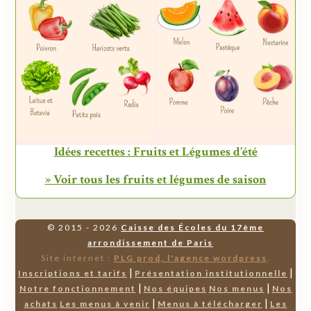
Idées recettes : Fruits et Légumes d’été
» Voir tous les fruits et légumes de saison
© 2015 - 2026
Caisse des Écoles du 17ème
arrondissement de Paris
Site internet :
PLG prod, l'agence wordpress
.
|
|
Inscriptions et tarifs
Présentation institutionnelle
|
|
Notre fonctionnement
Nos équipes
Nos menus
Nos
|
|
achats
Les menus à venir
Menus à télécharger
Les