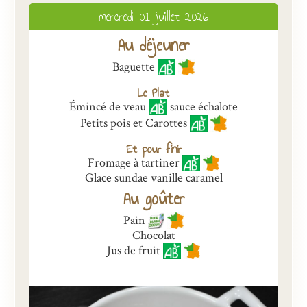
mercredi 01 juillet 2026
Présentation
Au déjeuner
Inscriptions et tarifs
Baguette
Qualité
Le Plat
Menus
Émincé de veau
sauce échalote
Petits pois et Carottes
Recrutement
Et pour finir
Nous contacter
Fromage à tartiner
Glace sundae vanille caramel
Au goûter
Pain
Chocolat
Jus de fruit